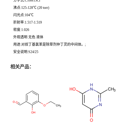
分子式:C10H13Cl
沸点:125-128℃ (20 torr)
闪光点:104℃
折射率:1.517-1.519
密度:1.026
外观透明 无色 液体
用途:对叔丁基氯苯是除草剂仲丁灵的中间体。;
安全说明:S24/25
相关产品：