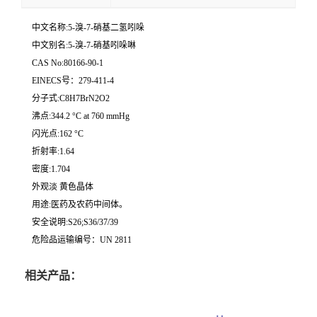
中文名称:5-溴-7-硝基二氢吲哚
中文别名:5-溴-7-硝基吲哚啉
CAS No:80166-90-1
EINECS号：279-411-4
分子式:C8H7BrN2O2
沸点:344.2 °C at 760 mmHg
闪光点:162 °C
折射率:1.64
密度:1.704
外观淡 黄色晶体
用途:医药及农药中间体。
安全说明:S26;S36/37/39
危险品运输编号：UN 2811
相关产品：