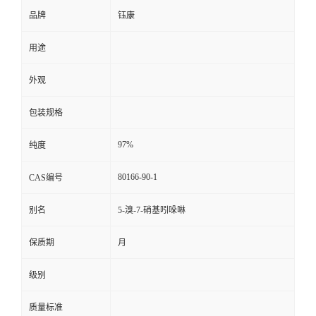
品牌
钰康
用途
外观
包装规格
97%
纯度
80166-90-1
CAS编号
别名
5-溴-7-硝基吲哚啉
保质期
月
级别
质量标准