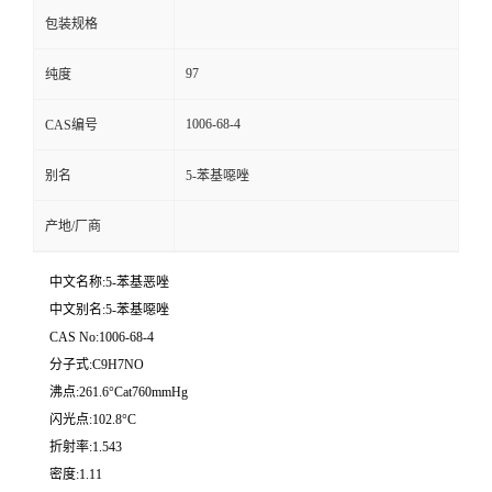
包装规格
97
纯度
1006-68-4
CAS编号
别名
5-苯基噁唑
产地/厂商
中文名称:5-苯基恶唑
中文别名:5-苯基噁唑
CAS No:1006-68-4
分子式:C9H7NO
沸点:261.6°Cat760mmHg
闪光点:102.8°C
折射率:1.543
密度:1.11