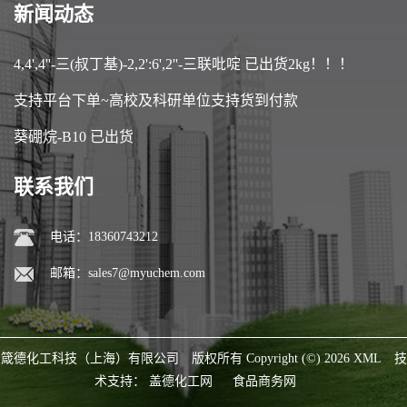
新闻动态
4,4',4''-三(叔丁基)-2,2':6',2''-三联吡啶 已出货2kg！！！
支持平台下单~高校及科研单位支持货到付款
葵硼烷-B10 已出货
联系我们
电话：18360743212
邮箱：
sales7@myuchem.com
箴德化工科技（上海）有限公司
版权所有 Copyright (©) 2026
XML
技
术支持：
盖德化工网
食品商务网