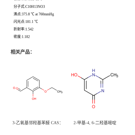
分子式:C10H13NO3
沸点:375.8 ℃ at 760mmHg
闪光点:181.1 ℃
折射率:1.542
密度:1.182
相关产品：
3-乙氧基邻羟基苯醛 CAS：
2-甲基-4, 6-二羟基嘧啶
492-88-6 现货大量供应，高
CAS：1194-22-5 现货大量供