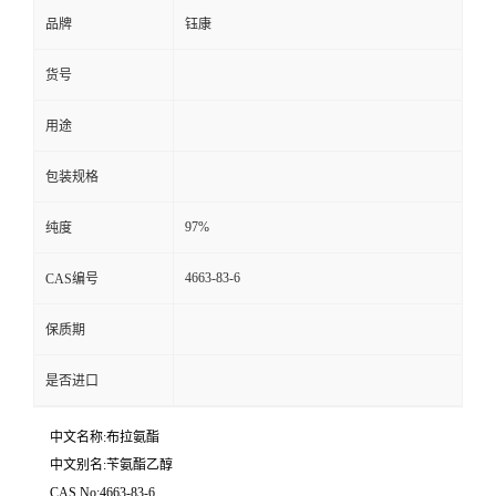
品牌
钰康
货号
用途
包装规格
97%
纯度
4663-83-6
CAS编号
保质期
是否进口
中文名称:布拉氨酯
中文别名:苄氨酯乙醇
CAS No:4663-83-6