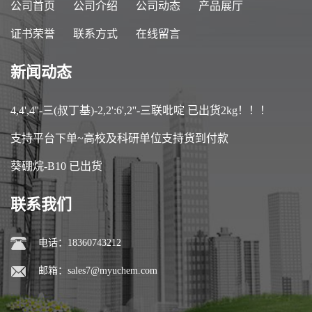
公司首页
公司介绍
公司动态
产品展厅
证书荣誉
联系方式
在线留言
新闻动态
4,4',4''-三(叔丁基)-2,2':6',2''-三联吡啶 已出货2kg！！！
支持平台下单~高校及科研单位支持货到付款
葵硼烷-B10 已出货
联系我们
电话：18360743212
邮箱：
sales7@myuchem.com