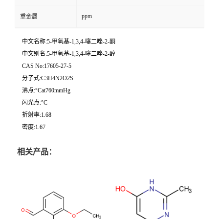
ppm
重金属
中文名称:5-甲氧基-1,3,4-噻二唑-2-酮
中文别名:5-甲氧基-1,3,4-噻二唑-2-醇
CAS No:17605-27-5
分子式:C3H4N2O2S
沸点:°Cat760mmHg
闪光点:°C
折射率:1.68
密度:1.67
相关产品：