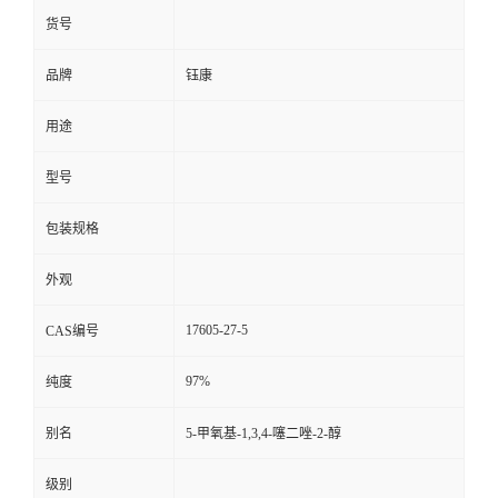
货号
品牌
钰康
用途
型号
包装规格
外观
17605-27-5
CAS编号
97%
纯度
别名
5-甲氧基-1,3,4-噻二唑-2-醇
级别