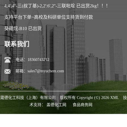
4,4',4''-三(叔丁基)-2,2':6',2''-三联吡啶 已出货2kg！！！
支持平台下单~高校及科研单位支持货到付款
葵硼烷-B10 已出货
联系我们
电话：18360743212
邮箱：
sales7@myuchem.com
箴德化工科技（上海）有限公司
版权所有 Copyright (©) 2026
XML
技
术支持：
盖德化工网
食品商务网