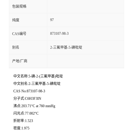
包装规格
97
纯度
873107-98-3
CAS编号
别名
2-三氟甲基-5-碘吡啶
产地/厂商
中文名称:5-碘-2-(三氟甲基)吡啶
中文别名:2-三氟甲基-5-碘吡啶
CAS No:873107-98-3
分子式:C6H3F3IN
沸点:203.71°C at 760 mmHg
闪光点:77.002°C
折射率:1.523
密度:1.975