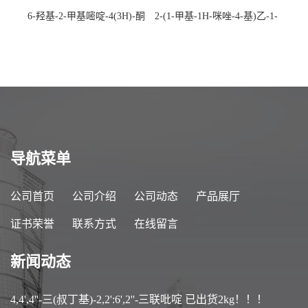
6-羟基-2-甲基嘧啶-4(3H)-酮
2-(1-甲基-1H-咪唑-4-基)乙-1-
CAS：40497-30-1 现货大量供
胺 CAS：501-75-7 现货供
应，高校可先用后付
应，高校可先用后付
导航菜单
公司首页
公司介绍
公司动态
产品展厅
证书荣誉
联系方式
在线留言
新闻动态
4,4',4''-三(叔丁基)-2,2':6',2''-三联吡啶 已出货2kg！！！