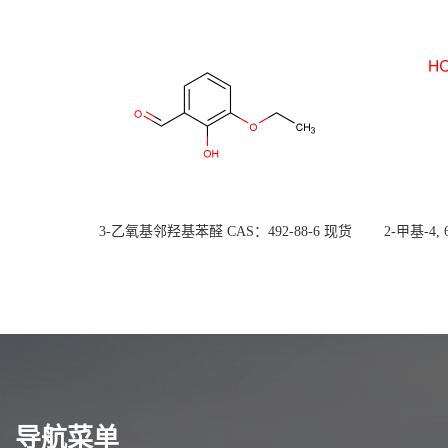
3-乙氧基邻羟基苯醛 CAS：492-88-6 现货
2-甲基-4,
大量供应，高校可先用后付
货
导航菜单