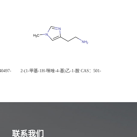
0497-
2-(1-甲基-1H-咪唑-4-基)乙-1-胺 CAS：501-
后付
75-7 现货供应，高校可先用后付
联系我们