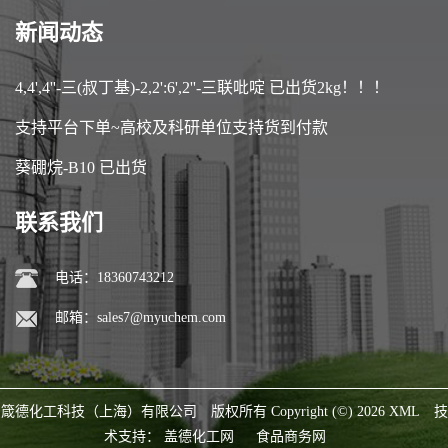
新闻动态
4,4',4''-三(叔丁基)-2,2':6',2''-三联吡啶 已出货2kg！！！
支持平台下单~高校及科研单位支持货到付款
葵硼烷-B10 已出货
联系我们
电话：18360743212
邮箱：
sales7@myuchem.com
箴德化工科技（上海）有限公司
版权所有 Copyright (©) 2026
XML
技
术支持：
盖德化工网
食品商务网