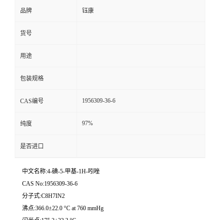
品牌
钰康
货号
用途
包装规格
1956309-36-6
CAS编号
97%
纯度
是否进口
中文名称:4-碘-5-甲基-1H-吲唑
CAS No:1956309-36-6
分子式:C8H7IN2
沸点:366.0±22.0 °C at 760 mmHg