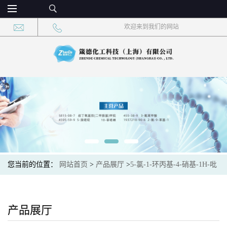
欢迎来到我们的网站
您当前的位置：
网站首页
>
产品展厅
>
5-氯-1-环丙基-4-硝基-1H-吡
唑
产品展厅