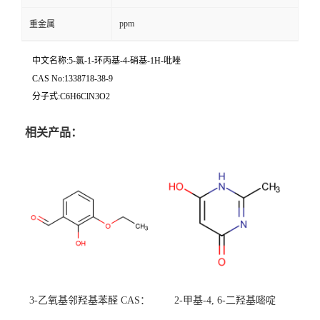
ppm
重金属
中文名称:5-氯-1-环丙基-4-硝基-1H-吡唑
CAS No:1338718-38-9
分子式:C6H6ClN3O2
相关产品：
3-乙氧基邻羟基苯醛 CAS：
2-甲基-4, 6-二羟基嘧啶
492-88-6 现货大量供应，高
CAS：1194-22-5 现货大量供