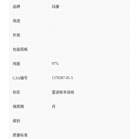
品牌
钰康
用途
外观
包装规格
97%
纯度
1378387-81-5
CAS编号
别名
雷迪帕韦母核
保质期
月
级别
质量标准