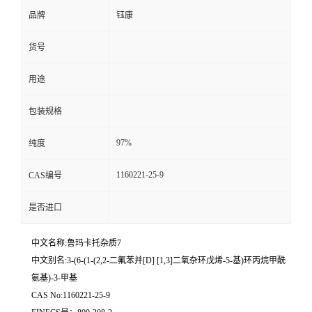
品牌
钰康
货号
用途
包装规格
97%
纯度
1160221-25-9
CAS编号
是否进口
中文名称:鲁玛卡托杂质7
中文别名:3-(6-(1-(2,2-二氟苯并[D] [1,3]二氧杂环戊烯-5-基)环丙烷甲酰
氨基)-3-甲基
CAS No:1160221-25-9