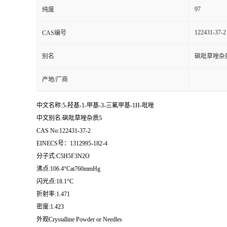
97
纯度
122431-37-2
CAS编号
别名
砜吡草唑杂
产地/厂商
中文名称:5-羟基-1-甲基-3-三氟甲基-1H-吡唑
中文别名:砜吡草唑杂质5
CAS No:122431-37-2
EINECS号：1312995-182-4
分子式:C5H5F3N2O
沸点:106.4°Cat760mmHg
闪光点:18.1°C
折射率:1.471
密度:1.423
外观Crystalline Powder or Needles