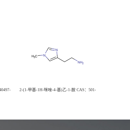
0497-
2-(1-甲基-1H-咪唑-4-基)乙-1-胺 CAS：501-
后付
75-7 现货供应，高校可先用后付