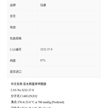
品牌
钰康
货号
用途
包装规格
3232-37-9
CAS编号
97%
纯度
是否进口
中文名称:亚水杨基苯甲酰肼
CAS No:3232-37-9
分子式:C14H12N2O2
沸点:378.4±35.0 °C at 760 mmHg (Predicted)