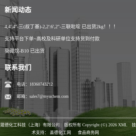
新闻动态
4,4',4''-三(叔丁基)-2,2':6',2''-三联吡啶 已出货2kg！！！
支持平台下单~高校及科研单位支持货到付款
葵硼烷-B10 已出货
联系我们
电话：18360743212
邮箱：
sales7@myuchem.com
箴德化工科技（上海）有限公司
版权所有 Copyright (©) 2026
XML
技
术支持：
盖德化工网
食品商务网