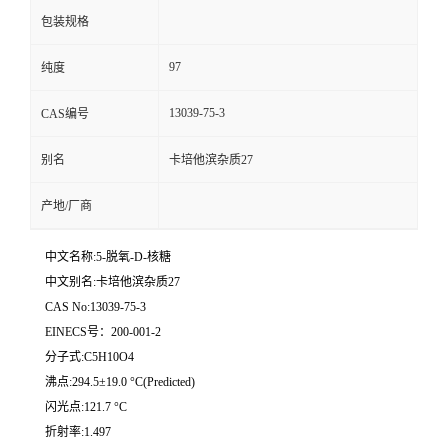
包装规格
97
纯度
13039-75-3
CAS编号
别名
卡培他滨杂质27
产地/厂商
中文名称:5-脱氧-D-核糖
中文别名:卡培他滨杂质27
CAS No:13039-75-3
EINECS号：200-001-2
分子式:C5H10O4
沸点:294.5±19.0 °C(Predicted)
闪光点:121.7 °C
折射率:1.497