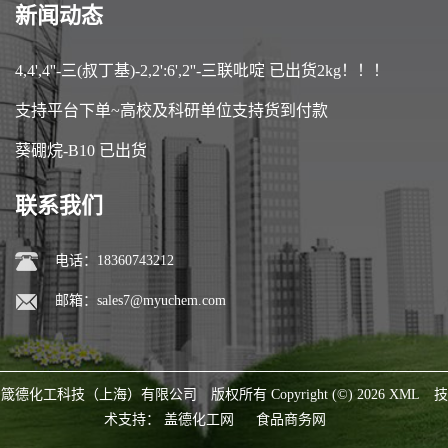
新闻动态
4,4',4''-三(叔丁基)-2,2':6',2''-三联吡啶 已出货2kg！！！
支持平台下单~高校及科研单位支持货到付款
葵硼烷-B10 已出货
联系我们
电话：18360743212
邮箱：
sales7@myuchem.com
箴德化工科技（上海）有限公司
版权所有 Copyright (©) 2026
XML
技
术支持：
盖德化工网
食品商务网