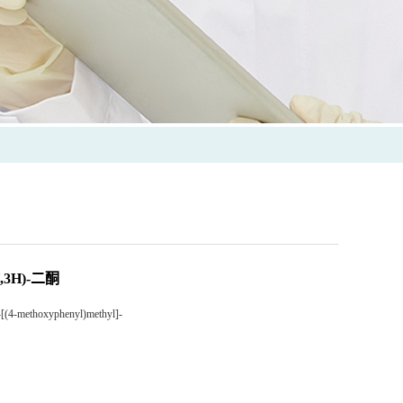
,3H)-二酮
-[(4-methoxyphenyl)methyl]-