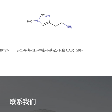
0497-
2-(1-甲基-1H-咪唑-4-基)乙-1-胺 CAS：501-
后付
75-7 现货供应，高校可先用后付
联系我们