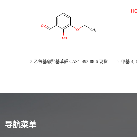
3-乙氧基邻羟基苯醛 CAS：492-88-6 现货
2-甲基-4,
大量供应，高校可先用后付
货
导航菜单