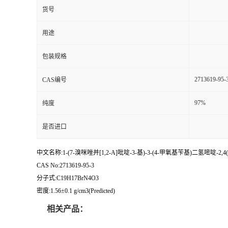
货号
用途
包装规格
2713619-95-
CAS编号
97%
纯度
是否进口
中文名称:1-(7-溴咪唑并[1,2-A]吡啶-3-基)-3-(4-甲氧基苄基)二氢嘧啶-2,4(
CAS No:2713619-95-3
分子式:C19H17BrN4O3
密度:1.56±0.1 g/cm3(Predicted)
相关产品：