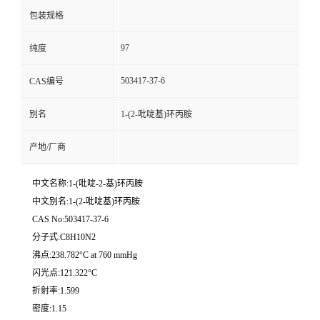
包装规格
97
纯度
503417-37-6
CAS编号
别名
1-(2-吡啶基)环丙胺
产地/厂商
中文名称:1-(吡啶-2-基)环丙胺
中文别名:1-(2-吡啶基)环丙胺
CAS No:503417-37-6
分子式:C8H10N2
沸点:238.782°C at 760 mmHg
闪光点:121.322°C
折射率:1.599
密度:1.15