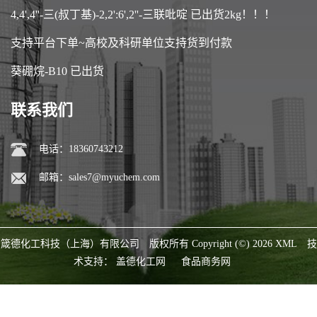
4,4',4''-三(叔丁基)-2,2':6',2''-三联吡啶 已出货2kg！！！
支持平台下单~高校及科研单位支持货到付款
葵硼烷-B10 已出货
联系我们
电话：18360743212
邮箱：
sales7@myuchem.com
箴德化工科技（上海）有限公司
版权所有 Copyright (©) 2026
XML
技
术支持：
盖德化工网
食品商务网