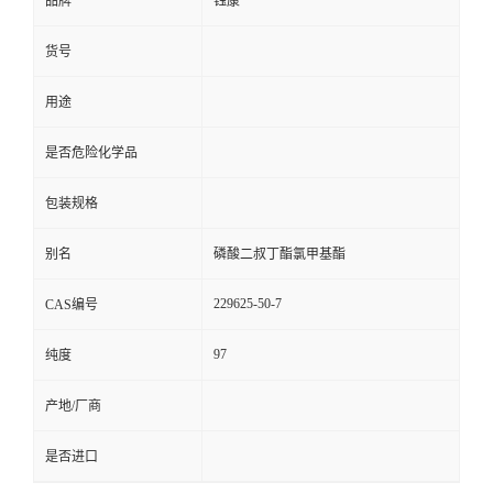
品牌
钰康
货号
用途
是否危险化学品
包装规格
别名
磷酸二叔丁酯氯甲基酯
229625-50-7
CAS编号
97
纯度
产地/厂商
是否进口