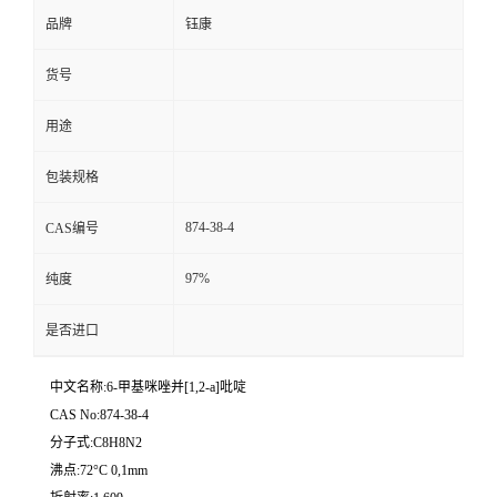
品牌
钰康
货号
用途
包装规格
874-38-4
CAS编号
97%
纯度
是否进口
中文名称:6-甲基咪唑并[1,2-a]吡啶
CAS No:874-38-4
分子式:C8H8N2
沸点:72°C 0,1mm