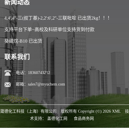
新闻动态
4,4',4''-三(叔丁基)-2,2':6',2''-三联吡啶 已出货2kg！！！
支持平台下单~高校及科研单位支持货到付款
葵硼烷-B10 已出货
联系我们
电话：18360743212
邮箱：
sales7@myuchem.com
箴德化工科技（上海）有限公司
版权所有 Copyright (©) 2026
XML
技
术支持：
盖德化工网
食品商务网