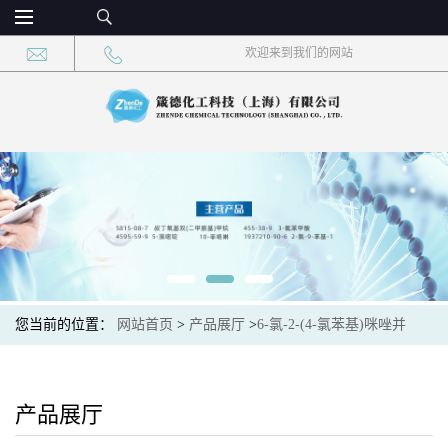
欢迎来到我们的网站
您当前的位置：
网站首页
>
产品展厅
>
6-氯-2-(4-氯苯基)咪唑并
[1,2-a]吡啶
产品展厅