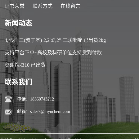
证书荣誉
联系方式
在线留言
新闻动态
4,4',4''-三(叔丁基)-2,2':6',2''-三联吡啶 已出货2kg！！！
支持平台下单~高校及科研单位支持货到付款
葵硼烷-B10 已出货
联系我们
电话：18360743212
邮箱：
sales7@myuchem.com