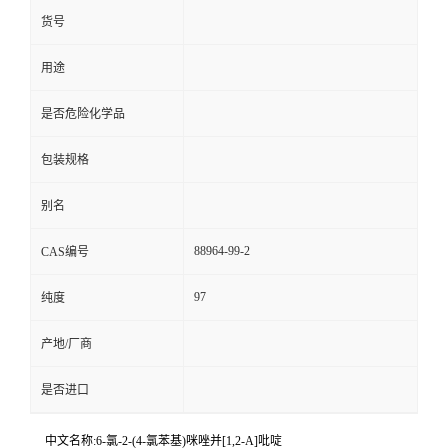
货号
用途
是否危险化学品
包装规格
别名
88964-99-2
CAS编号
97
纯度
产地/厂商
是否进口
中文名称:6-氯-2-(4-氯苯基)咪唑并[1,2-A]吡啶