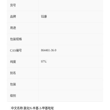
货号
品牌
钰康
用途
包装规格
864461-36-9
CAS编号
97%
纯度
别名
包装
级别
中文名称:氯化N-辛基-3-甲基吡啶