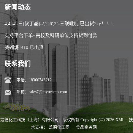
新闻动态
4,4',4''-三(叔丁基)-2,2':6',2''-三联吡啶 已出货2kg！！！
支持平台下单~高校及科研单位支持货到付款
葵硼烷-B10 已出货
联系我们
电话：18360743212
邮箱：
sales7@myuchem.com
箴德化工科技（上海）有限公司
版权所有 Copyright (©) 2026
XML
技
术支持：
盖德化工网
食品商务网