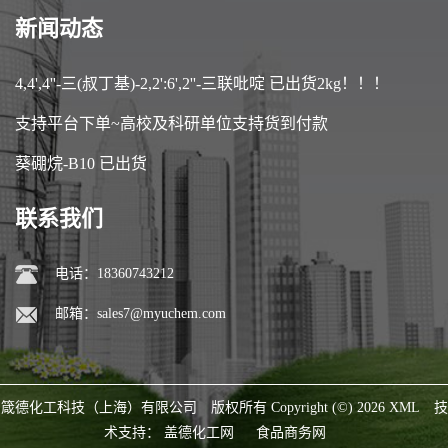
新闻动态
4,4',4''-三(叔丁基)-2,2':6',2''-三联吡啶 已出货2kg！！！
支持平台下单~高校及科研单位支持货到付款
葵硼烷-B10 已出货
联系我们
电话：18360743212
邮箱：
sales7@myuchem.com
箴德化工科技（上海）有限公司
版权所有 Copyright (©) 2026
XML
技
术支持：
盖德化工网
食品商务网