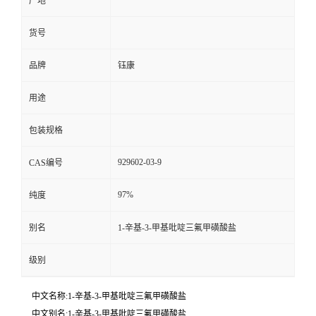
产地
货号
品牌
钰康
用途
包装规格
929602-03-9
CAS编号
97%
纯度
别名
1-辛基-3-甲基吡啶三氟甲磺酸盐
级别
中文名称:1-辛基-3-甲基吡啶三氟甲磺酸盐
中文别名:1-辛基-3-甲基吡啶三氟甲磺酸盐