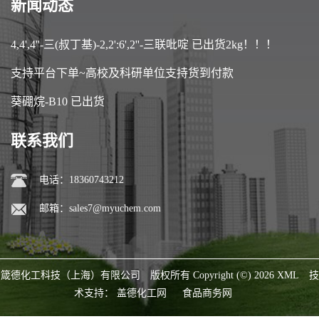
新闻动态
4,4',4''-三(叔丁基)-2,2':6',2''-三联吡啶 已出货2kg！！！
支持平台下单~高校及科研单位支持货到付款
葵硼烷-B10 已出货
联系我们
电话：18360743212
邮箱：
sales7@myuchem.com
箴德化工科技（上海）有限公司
版权所有 Copyright (©) 2026
XML
技
术支持：
盖德化工网
食品商务网