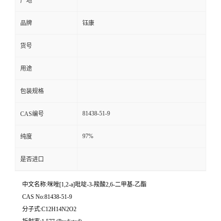
产地
品牌
钰康
货号
用途
包装规格
81438-51-9
CAS编号
97%
纯度
是否进口
中文名称:咪唑[1,2-a]吡啶-3-羧酸2,6-二甲基-乙酯
CAS No:81438-51-9
分子式:C12H14N2O2