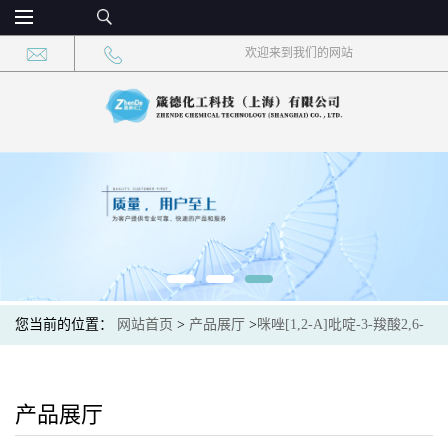
欢迎来到我们的网站
您当前的位置：
网站首页
>
产品展厅
>
咪唑[1,2-A]吡啶-3-羧酸2,6-
二甲基-乙酯
产品展厅