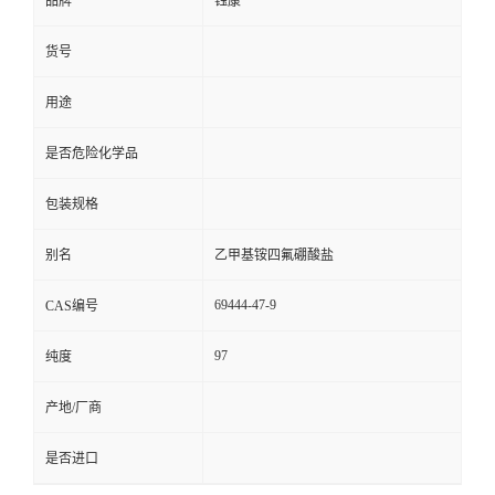
品牌
钰康
货号
用途
是否危险化学品
包装规格
别名
乙甲基铵四氟硼酸盐
69444-47-9
CAS编号
97
纯度
产地/厂商
是否进口