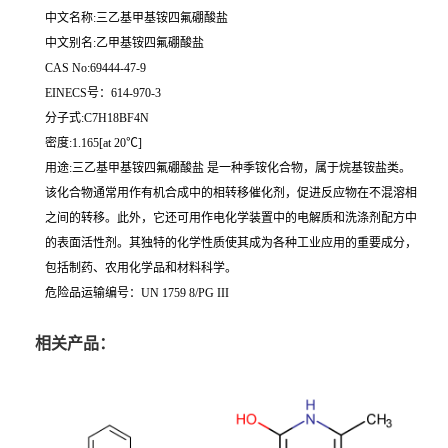
中文名称:三乙基甲基铵四氟硼酸盐
中文别名:乙甲基铵四氟硼酸盐
CAS No:69444-47-9
EINECS号：614-970-3
分子式:C7H18BF4N
密度:1.165[at 20℃]
用途:三乙基甲基铵四氟硼酸盐 是一种季铵化合物，属于烷基铵盐类。
该化合物通常用作有机合成中的相转移催化剂，促进反应物在不混溶相
之间的转移。此外，它还可用作电化学装置中的电解质和洗涤剂配方中
的表面活性剂。其独特的化学性质使其成为各种工业应用的重要成分，
包括制药、农用化学品和材料科学。
危险品运输编号：UN 1759 8/PG III
相关产品：