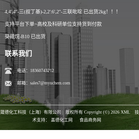
4,4',4''-三(叔丁基)-2,2':6',2''-三联吡啶 已出货2kg！！！
支持平台下单~高校及科研单位支持货到付款
葵硼烷-B10 已出货
联系我们
电话：18360743212
邮箱：
sales7@myuchem.com
箴德化工科技（上海）有限公司
版权所有 Copyright (©) 2026
XML
技
术支持：
盖德化工网
食品商务网