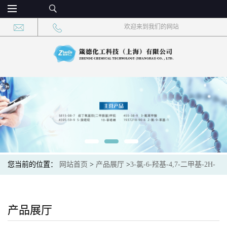
欢迎来到我们的网站
您当前的位置：
网站首页
>
产品展厅
>
3-氯-6-羟基-4,7-二甲基-2H-
1-苯并吡喃-2-酮
产品展厅