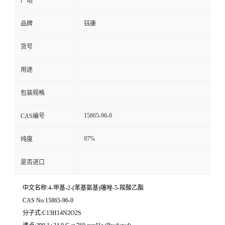
产地
品牌
钰康
货号
用途
包装规格
15865-96-0
CAS编号
97%
纯度
是否进口
中文名称:4-甲基-2-(苯基氨基)噻唑-5-羧酸乙酯
CAS No:15865-96-0
分子式:C13H14N2O2S