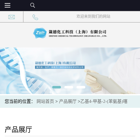
欢迎来到我们的网站
您当前的位置：
网站首页
>
产品展厅
>
乙基4-甲基-2-(苯氨基)噻
唑-5-羧酸甲酯
产品展厅