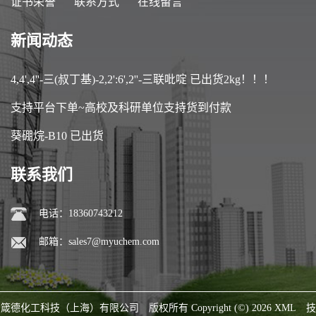
证书荣誉
联系方式
在线留言
新闻动态
4,4',4''-三(叔丁基)-2,2':6',2''-三联吡啶 已出货2kg！！！
支持平台下单~高校及科研单位支持货到付款
葵硼烷-B10 已出货
联系我们
电话：18360743212
邮箱：
sales7@myuchem.com
箴德化工科技（上海）有限公司
版权所有 Copyright (©) 2026
XML
技