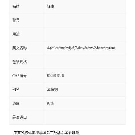
品牌
钰康
货号
用途
4-(chloromethyl)-6,7-dihydroxy-2-benzopyrone
英文名称
包装规格
85029-91-0
CAS编号
别名
苯偶姻
97%
纯度
是否进口
中文名称:4-氯甲基-6,7-二羟基-2-苯并吡酮