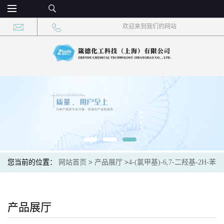
欢迎来到我们的网站
您当前的位置：
网站首页
>
产品展厅
>
4-(氯甲基)-6,7-二羟基-2H-苯
并吡喃-2-酮
产品展厅