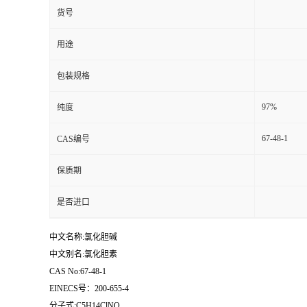
货号
用途
包装规格
97%
纯度
67-48-1
CAS编号
保质期
是否进口
中文名称:氯化胆碱
中文别名:氯化胆素
CAS No:67-48-1
EINECS号：200-655-4
分子式:C5H14ClNO