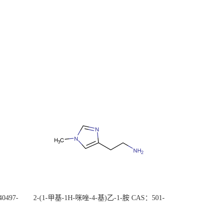
0497-
2-(1-甲基-1H-咪唑-4-基)乙-1-胺 CAS：501-
后付
75-7 现货供应，高校可先用后付