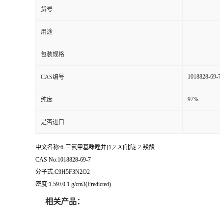
货号
用途
包装规格
1018828-69-
CAS编号
97%
纯度
是否进口
中文名称:6-三氟甲基咪唑并[1,2-A]吡啶-2-羧酸
CAS No:1018828-69-7
分子式:C9H5F3N2O2
密度:1.59±0.1 g/cm3(Predicted)
相关产品：