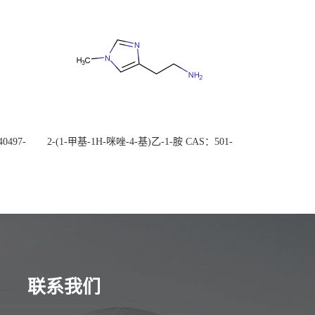
0497-
2-(1-甲基-1H-咪唑-4-基)乙-1-胺 CAS：501-
后付
75-7 现货供应，高校可先用后付
联系我们