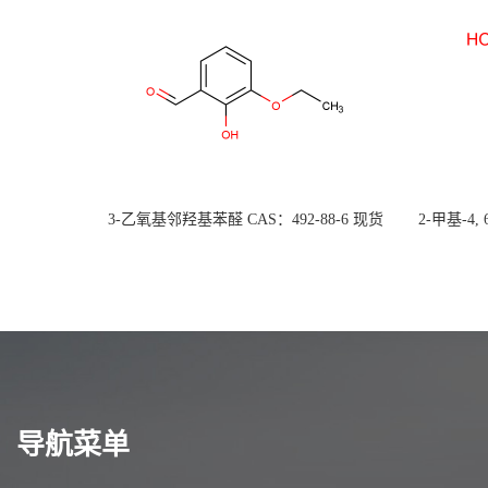
3-乙氧基邻羟基苯醛 CAS：492-88-6 现货
2-甲基-4,
大量供应，高校可先用后付
货
导航菜单