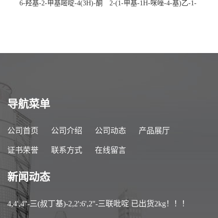
6-羟基-2-甲基嘧啶-4(3H)-酮
2-(1-甲基-1H-咪唑-4-基)乙-1-
CAS：40497-30-1 现货大量供
胺 CAS：501-75-7 现货供
应，高校可先用后付
应，高校可先用后付
导航菜单
公司首页
公司介绍
公司动态
产品展厅
证书荣誉
联系方式
在线留言
新闻动态
4,4',4''-三(叔丁基)-2,2':6',2''-三联吡啶 已出货2kg！！！