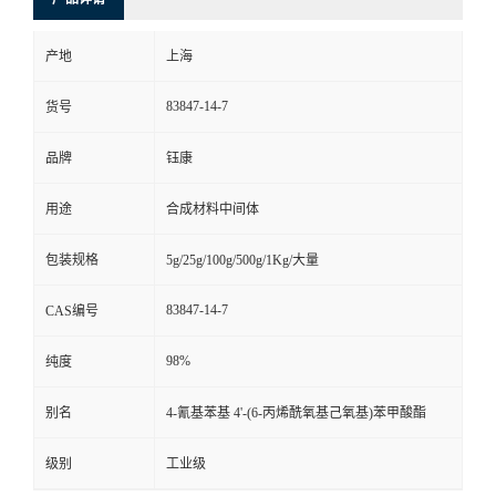
产地
上海
83847-14-7
货号
品牌
钰康
用途
合成材料中间体
包装规格
5g/25g/100g/500g/1Kg/大量
83847-14-7
CAS编号
98%
纯度
别名
4-氰基苯基 4'-(6-丙烯酰氧基己氧基)苯甲酸酯
级别
工业级