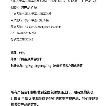
厂家现货 主打产品 为
6-氯-5-甲基-2-氰基吡啶 CAS：875293-89-3
您提供的产品介绍
：
中文名称:6-氯-5-甲基-2-氰基吡啶
中文别名:6-氯-5-甲基吡啶-2-腈
英文名称：6-chloro-5-Methylpicolinonitrile
CAS No:875293-89-3
分子式:C7H5ClN2
纯度：98%
外观：白色至淡黄色粉末
包装信息：5g/25g/100g/500g/1Kg（
包装可随客户需求拆分
）
所有产品我们都能做到全国包邮快递上门，期待您的询价.
6-氯-5-甲基-2-氰基吡啶
是我们的优势常规产品，我们还能提
供各类产品的定制。