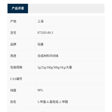
产品详请
产地
上海
875293-89-3
货号
品牌
钰康
用途
合成材料中间体
包装规格
5g/25g/100g/500g/1Kg/大量
CAS编号
98%
纯度
别名
5-甲基-6-氯吡啶-2-甲腈