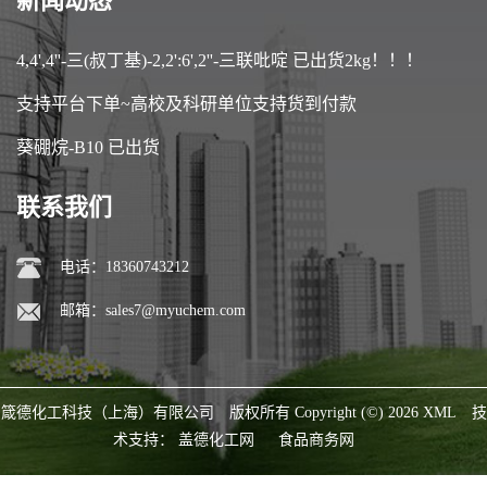
新闻动态
4,4',4''-三(叔丁基)-2,2':6',2''-三联吡啶 已出货2kg！！！
支持平台下单~高校及科研单位支持货到付款
葵硼烷-B10 已出货
联系我们
电话：18360743212
邮箱：
sales7@myuchem.com
箴德化工科技（上海）有限公司
版权所有 Copyright (©) 2026
XML
技
术支持：
盖德化工网
食品商务网