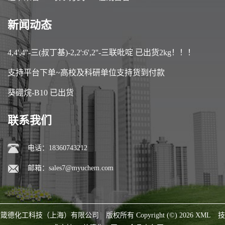
新闻动态
4,4',4''-三(叔丁基)-2,2':6',2''-三联吡啶 已出货2kg！！！
支持平台下单~高校及科研单位支持货到付款
葵硼烷-B10 已出货
联系我们
电话：18360743212
邮箱：
sales7@myuchem.com
箴德化工科技（上海）有限公司
版权所有 Copyright (©) 2026
XML
技