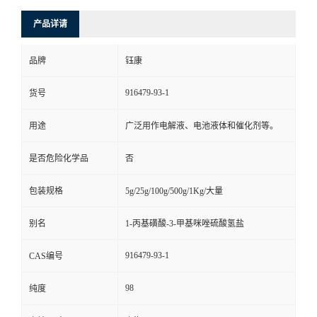
产品详请
品牌
钰康
916479-93-1
货号
用途
广泛用作电解液、电池液体和催化剂等。
是否危险化学品
否
包装规格
5g/25g/100g/500g/1Kg/大量
别名
1-丙基磺酸-3-甲基咪唑硫酸氢盐
916479-93-1
CAS编号
98
纯度