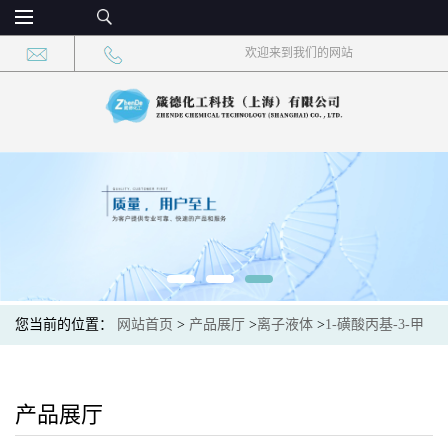
欢迎来到我们的网站
您当前的位置：
网站首页
>
产品展厅
>
离子液体
>
1-磺酸丙基-3-甲
基咪唑硫酸氢盐 CAS：916479-93-1 现货供应，高校可先用后付
产品展厅