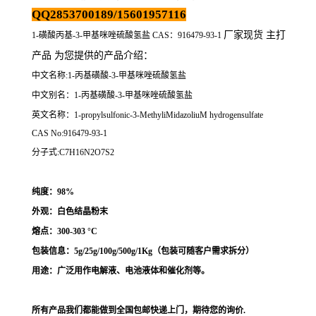
QQ2853700189/15601957116
厂家现货 主打
1-磺酸丙基-3-甲基咪唑硫酸氢盐 CAS：916479-93-1
产品 为您提供的产品介绍
：
中文名称:1-丙基磺酸-3-甲基咪唑硫酸氢盐
中文别名：1-丙基磺酸-3-甲基咪唑硫酸氢盐
英文名称：1-propylsulfonic-3-MethyliMidazoliuM hydrogensulfate
CAS No:916479-93-1
分子式:C7H16N2O7S2
纯度：98%
外观：白色结晶粉末
熔点：
300-303 °C
包装信息：5g/25g/100g/500g/1Kg（
包装可随客户需求拆分
）
用途：
广泛用作
电解液、电池液体和催化剂等。
所有产品我们都能做到全国包邮快递上门，期待您的询价.