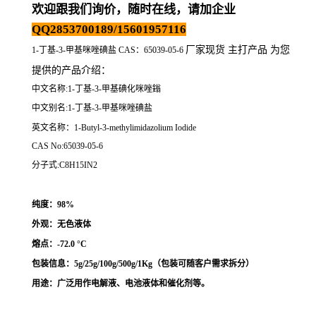
欢迎跟我们询价，随时在线，请加企业
QQ2853700189/15601957116
厂家现货 主打产品 为您
1-丁基-3-甲基咪唑碘盐 CAS：65039-05-6
提供的产品介绍
：
中文名称:1-丁基-3-甲基碘化咪唑鎓
中文别名:1-丁基-3-甲基咪唑碘盐
英文名称：1-Butyl-3-methylimidazolium Iodide
CAS No:65039-05-6
分子式:C8H15IN2
纯度：98%
外观：无色液体
熔点：
-72.0 °C
包装信息：5g/25g/100g/500g/1Kg（
包装可随客户需求拆分
）
用途：
广泛用作
电解液、电池液体和催化剂等。