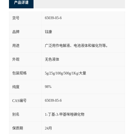
产品详请
65039-05-6
货号
品牌
钰康
用途
广泛用作电解液、电池液体和催化剂等。
外观
无色液体
包装规格
5g/25g/100g/500g/1Kg/大量
98%
纯度
65039-05-6
CAS编号
别名
1-丁基-3-甲基咪唑碘化物
保质期
24月