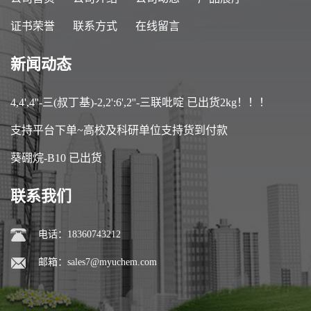
证书荣誉
联系方式
在线留言
新闻动态
4,4',4''-三(叔丁基)-2,2':6',2''-三联吡啶 已出货2kg！！！
支持平台下单~高校及科研单位支持货到付款
葵硼烷-B10 已出货
联系我们
电话：18360743212
邮箱：
sales7@myuchem.com