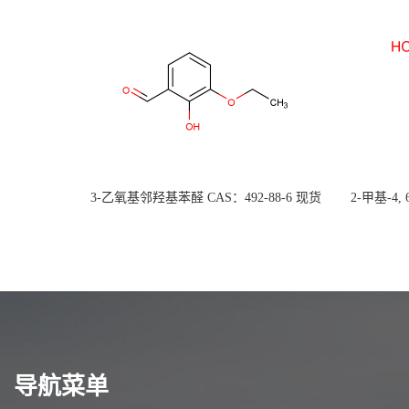
3-乙氧基邻羟基苯醛 CAS：492-88-6 现货
2-甲基-4,
大量供应，高校可先用后付
货
导航菜单