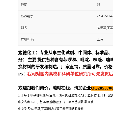
98
纯度
223437-11-4
CAS编号
别名
N-甲基,
产地/厂商
上海
箴德化工：专业从事生化试剂、中间体、标准品、
务：
主要
提供各种含有菲啰啉、吡啶、咪唑、噻
换材料的研发和制造。厂家直销，质量可靠，价格
PS：
我司对国内高校和科研单位研究所可先发货后
欢迎跟我们询价，随时在线，请加企业
QQ2853700
厂家
1-丁基-1-甲基吡咯烷双(三氟甲烷磺酰)亚胺盐 CAS：223437-11-4
中文名称:1-正丁基-1-甲基吡咯烷二(三氟甲基磺酰)酰亚胺
中文别名:N-甲基,丁基吡咯烷双三氟甲磺酰亚胺盐