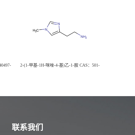
0497-
2-(1-甲基-1H-咪唑-4-基)乙-1-胺 CAS：501-
后付
75-7 现货供应，高校可先用后付
联系我们