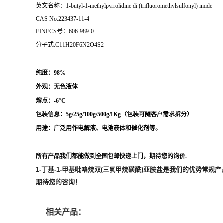
英文名称：1-butyl-1-methylpyrrolidine di (trifluoromethylsulfonyl) imide
CAS No:223437-11-4
EINECS号：606-989-0
分子式:C11H20F6N2O4S2
纯度：98%
外观：无色液体
熔点：
-6°C
包装信息：5g/25g/100g/500g/1Kg（
包装可随客户需求拆分
）
用途：
广泛用作
电解液、电池液体和催化剂等。
所有产品我们都能做到全国包邮快递上门，期待您的询价.
1-丁基-1-甲基吡咯烷双(三氟甲烷磺酰)亚胺盐
是我们的优势常规产
期待您的咨询！
相关产品：