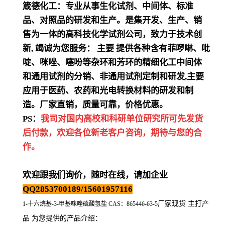
箴德化工：专业从事生化试剂、中间体、标准
品、对照品的研发和生产。是集开发、生产、销
售为一体的高科技化学试剂公司，致力于技术创
新
,
竭诚为您服务：
主要
提供各种含有菲啰啉、吡
啶、咪唑、噻吩等杂环和芳环的精细化工中间体
和通用试剂的分销、非通用试剂定制和研发
,
主要
应用于医药、农药和光电转换材料的研发和制
造。厂家直销，质量可靠，价格优惠。
PS：
我司对国内高校和科研单位研究所可先发货
后付款，欢迎各位新老客户咨询，期待与您的合
作。
欢迎跟我们询价，随时在线，请加企业
QQ2853700189/15601957116
厂家现货 主打产
1-十六烷基-3-甲基咪唑硫酸氢盐 CAS：865446-63-5
品 为您提供的产品介绍
：