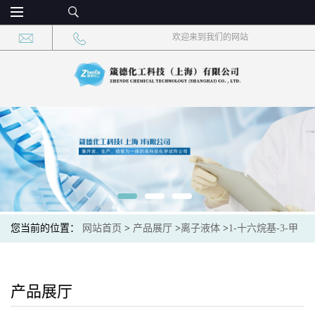
欢迎来到我们的网站
您当前的位置：
网站首页
>
产品展厅
>
离子液体
>
1-十六烷基-3-甲
基咪唑硫酸氢盐 CAS：865446-63-5 现货供应，高校可先用后付
产品展厅