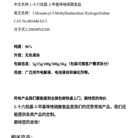
中文名称:1-十六烷基-3-甲基咪唑硫酸氢盐
英文名称：1-Hexadecyl-3-MethylImidazolium HydrogenSulfate
CAS No:865446-63-5
分子式:C20H40N2O4S
纯度：98%
外观：无色液体
包装信息：5g/25g/100g/500g/1Kg（
包装可随客户需求拆分
）
用途：
广泛用作
电解液、电池液体和催化剂等。
所有产品我们都能做到全国包邮快递上门，期待您的询价.
1-十六烷基-3-甲基咪唑硫酸氢盐
是我们的优势常规产品，我们还
能提供各类产品的定制。
期待您的咨询！
相关产品：