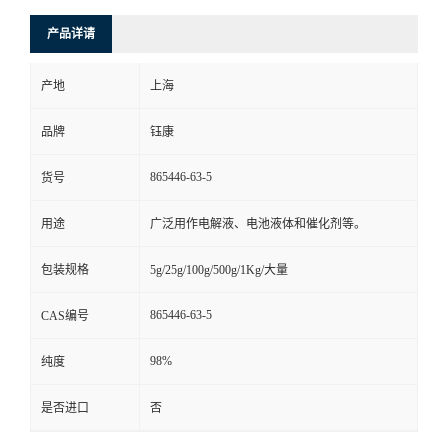
产品详请
产地
上海
品牌
钰康
865446-63-5
货号
用途
广泛用作电解液、电池液体和催化剂等。
包装规格
5g/25g/100g/500g/1Kg/大量
865446-63-5
CAS编号
98%
纯度
是否进口
否