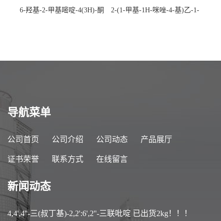
6-羟基-2-甲基嘧啶-4(3H)-酮
2-(1-甲基-1H-咪唑-4-基)乙-1-
CAS：40497-30-1 现货大量供
胺 CAS：501-75-7 现货供
应，高校可先用后付
应，高校可先用后付
导航菜单
公司首页
公司介绍
公司动态
产品展厅
证书荣誉
联系方式
在线留言
新闻动态
4,4',4''-三(叔丁基)-2,2':6',2''-三联吡啶 已出货2kg！！！