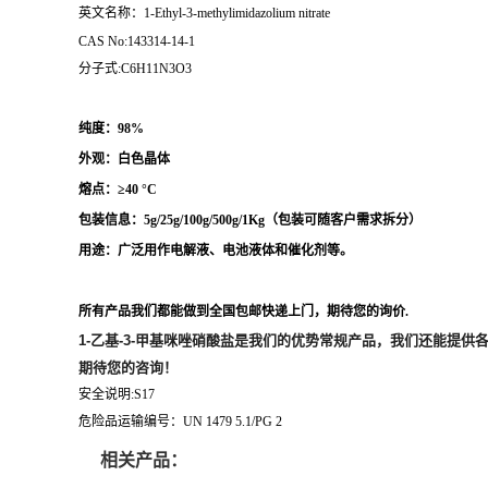
英文名称：1-Ethyl-3-methylimidazolium nitrate
CAS No:143314-14-1
分子式:C6H11N3O3
纯度：98%
外观：白色晶体
熔点：
≥40 °C
包装信息：5g/25g/100g/500g/1Kg（
包装可随客户需求拆分
）
用途：
广泛用作
电解液、电池液体和催化剂等。
所有产品我们都能做到全国包邮快递上门，期待您的询价.
1-乙基-3-甲基咪唑硝酸盐
是我们的优势常规产品，我们还能提供
期待您的咨询！
安全说明:S17
危险品运输编号：UN 1479 5.1/PG 2
相关产品：