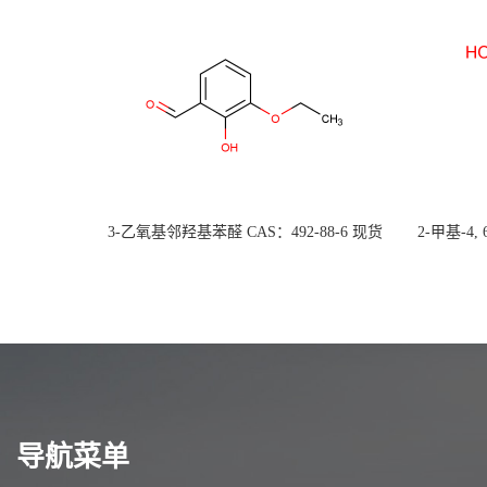
3-乙氧基邻羟基苯醛 CAS：492-88-6 现货
2-甲基-4,
大量供应，高校可先用后付
货
导航菜单