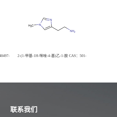
0497-
2-(1-甲基-1H-咪唑-4-基)乙-1-胺 CAS：501-
后付
75-7 现货供应，高校可先用后付
联系我们