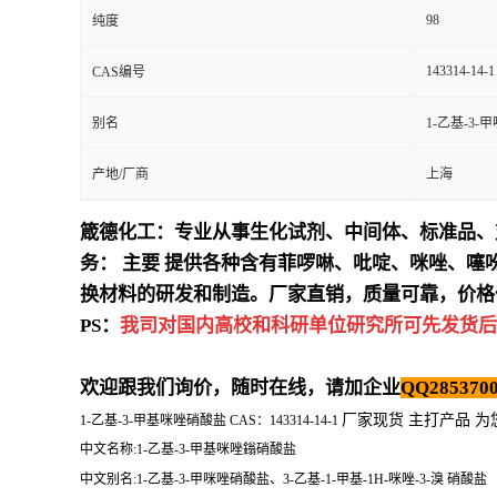
98
纯度
143314-14-1
CAS编号
别名
1-乙基-3-
产地/厂商
上海
箴德化工：专业从事生化试剂、中间体、标准品、
务：
主要
提供各种含有菲啰啉、吡啶、咪唑、噻
换材料的研发和制造。厂家直销，质量可靠，价格
PS：
我司对国内高校和科研单位研究所可先发货后
欢迎跟我们询价，随时在线，请加企业
QQ2853700
厂家现货 主打产品 
1-乙基-3-甲基咪唑硝酸盐 CAS：143314-14-1
中文名称:1-乙基-3-甲基咪唑鎓硝酸盐
中文别名:1-乙基-3-甲咪唑硝酸盐、3-乙基-1-甲基-1H-咪唑-3-溴 硝酸盐