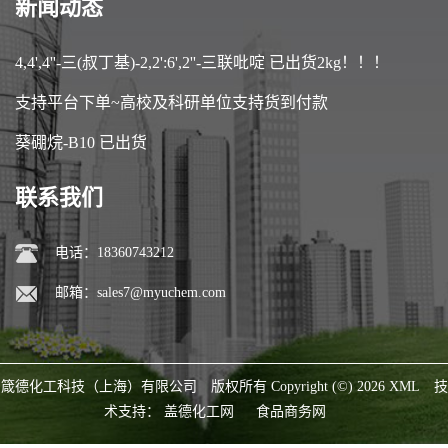
新闻动态
4,4',4''-三(叔丁基)-2,2':6',2''-三联吡啶 已出货2kg！！！
支持平台下单~高校及科研单位支持货到付款
葵硼烷-B10 已出货
联系我们
电话：18360743212
邮箱：
sales7@myuchem.com
箴德化工科技（上海）有限公司
版权所有 Copyright (©) 2026
XML
技
术支持：
盖德化工网
食品商务网