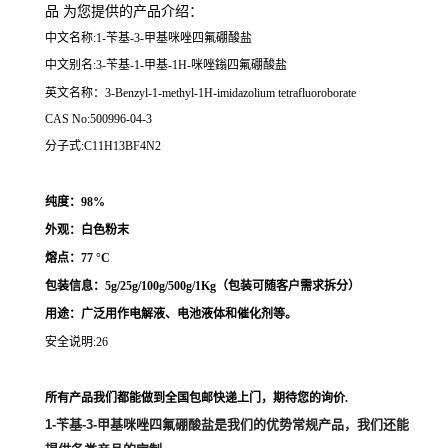
品 为您提供的产品介绍
：
中文名称:1-苄基-3-甲基咪唑四氟硼酸盐
中文别名:3-苄基-1-甲基-1H-咪唑鎓四氟硼酸盐
英文名称：3-Benzyl-1-methyl-1H-imidazolium tetrafluoroborate
CAS No:500996-04-3
分子式:C11H13BF4N2
纯度：98%
外观：白色粉末
熔点：
77 °C
包装信息：5g/25g/100g/500g/1Kg（
包装可随客户需求拆分
）
用途：
广泛用作
电解液、电池液体和催化剂等。
安全说明:26
所有产品我们都能做到全国包邮快递上门，期待您的询价.
1-苄基-3-甲基咪唑四氟硼酸盐
是我们的优势常规产品，我们还能