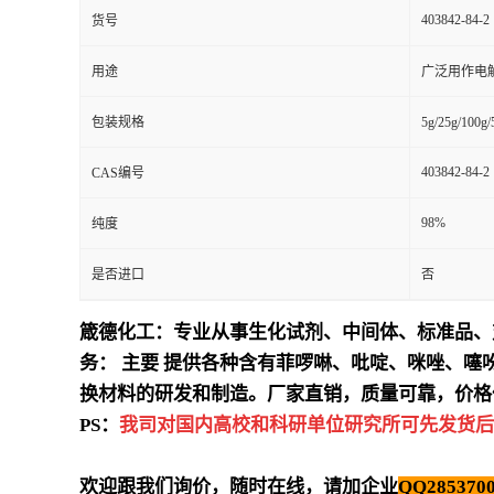
403842-84-2
货号
用途
广泛用作电
包装规格
5g/25g/100g
403842-84-2
CAS编号
98%
纯度
是否进口
否
箴德化工：专业从事生化试剂、中间体、标准品、
务：
主要
提供各种含有菲啰啉、吡啶、咪唑、噻
换材料的研发和制造。厂家直销，质量可靠，价格
PS：
我司对国内高校和科研单位研究所可先发货后
欢迎跟我们询价，随时在线，请加企业
QQ2853700