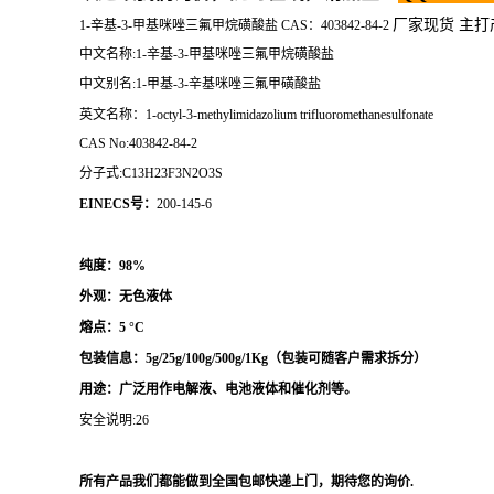
厂家现货 主打
1-辛基-3-甲基咪唑三氟甲烷磺酸盐 CAS：403842-84-2
中文名称:1-辛基-3-甲基咪唑三氟甲烷磺酸盐
中文别名:1-甲基-3-辛基咪唑三氟甲磺酸盐
英文名称：1-octyl-3-methylimidazolium trifluoromethanesulfonate
CAS No:403842-84-2
分子式:C13H23F3N2O3S
EINECS号：
200-145-6
纯度：98%
外观：无色液体
熔点：
5 °C
包装信息：5g/25g/100g/500g/1Kg（
包装可随客户需求拆分
）
用途：
广泛用作
电解液、电池液体和催化剂等。
安全说明:26
所有产品我们都能做到全国包邮快递上门，期待您的询价.