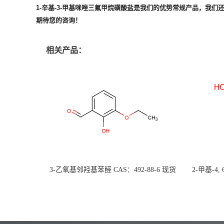
1-辛基-3-甲基咪唑三氟甲烷磺酸盐
是我们的优势常规产品，我们
期待您的咨询！
相关产品：
3-乙氧基邻羟基苯醛 CAS：492-88-6 现货
2-甲基-4,
大量供应，高校可先用后付
货