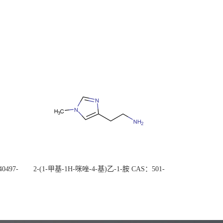
0497-
2-(1-甲基-1H-咪唑-4-基)乙-1-胺 CAS：501-
后付
75-7 现货供应，高校可先用后付