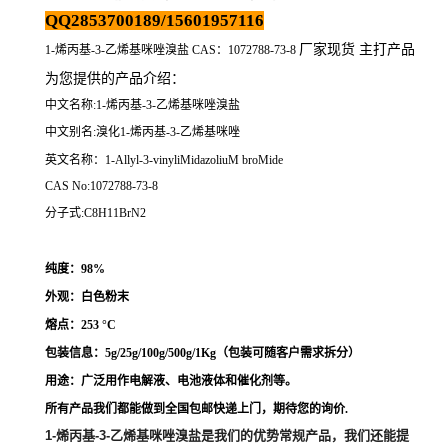
QQ2853700189/15601957116
厂家现货 主打产品
1-烯丙基-3-乙烯基咪唑溴盐 CAS：1072788-73-8
为您提供的产品介绍
：
中文名称:1-烯丙基-3-乙烯基咪唑溴盐
中文别名:溴化1-烯丙基-3-乙烯基咪唑
英文名称：1-Allyl-3-vinyliMidazoliuM broMide
CAS No:1072788-73-8
分子式:C8H11BrN2
纯度：98%
外观：白色粉末
熔点：
253 °C
包装信息：5g/25g/100g/500g/1Kg（
包装可随客户需求拆分
）
用途：
广泛用作
电解液、电池液体和催化剂等。
所有产品我们都能做到全国包邮快递上门，期待您的询价.
1-烯丙基-3-乙烯基咪唑溴盐
是我们的优势常规产品，我们还能提