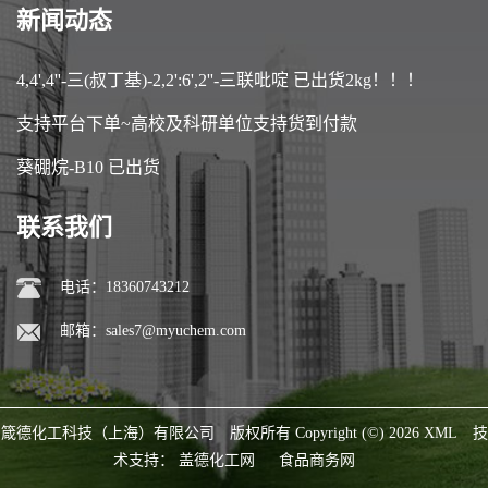
新闻动态
4,4',4''-三(叔丁基)-2,2':6',2''-三联吡啶 已出货2kg！！！
支持平台下单~高校及科研单位支持货到付款
葵硼烷-B10 已出货
联系我们
电话：18360743212
邮箱：
sales7@myuchem.com
箴德化工科技（上海）有限公司
版权所有 Copyright (©) 2026
XML
技
术支持：
盖德化工网
食品商务网