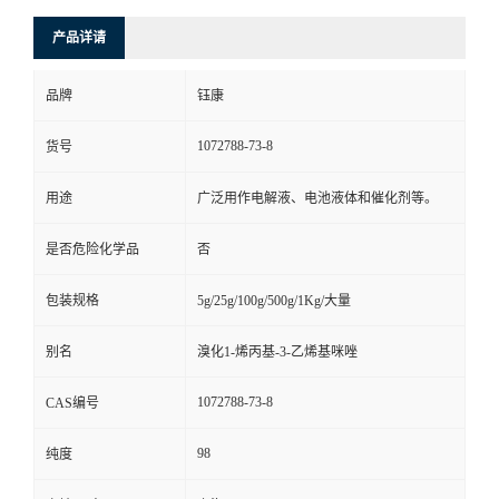
产品详请
品牌
钰康
1072788-73-8
货号
用途
广泛用作电解液、电池液体和催化剂等。
是否危险化学品
否
包装规格
5g/25g/100g/500g/1Kg/大量
别名
溴化1-烯丙基-3-乙烯基咪唑
1072788-73-8
CAS编号
98
纯度