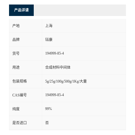
产品详请
产地
上海
品牌
钰康
194999-85-4
货号
用途
合成材料中间体
包装规格
5g/25g/100g/500g/1Kg/大量
194999-85-4
CAS编号
99%
纯度
是否进口
否