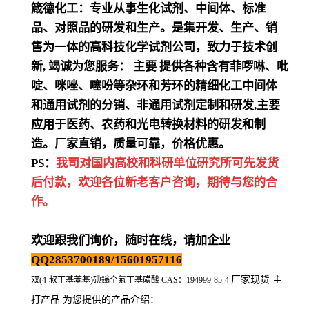
箴德化工：专业从事生化试剂、中间体、标准
品、对照品的研发和生产。是集开发、生产、销
售为一体的高科技化学试剂公司，致力于技术创
新
,
竭诚为您服务：
主要
提供各种含有菲啰啉、吡
啶、咪唑、噻吩等杂环和芳环的精细化工中间体
和通用试剂的分销、非通用试剂定制和研发
,
主要
应用于医药、农药和光电转换材料的研发和制
造。厂家直销，质量可靠，价格优惠。
PS：
我司对国内高校和科研单位研究所可先发货
后付款，欢迎各位新老客户咨询，期待与您的合
作。
欢迎跟我们询价，随时在线，请加企业
QQ2853700189/15601957116
厂家现货 主
双(4-叔丁基苯基)碘鎓全氟丁基磺酸 CAS：194999-85-4
打产品 为您提供的产品介绍
：