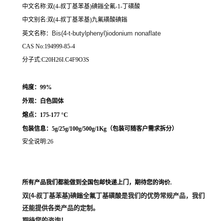
中文名称:双(4-叔丁基苯基)碘鎓全氟-1-丁磺酸
中文别名:双(4-叔丁基苯基)九氟磺酸碘鎓
Bis(4-t-butylphenyl)iodonium nonaflate
英文名称：
CAS No:194999-85-4
分子式:C20H26I.C4F9O3S
纯度：99%
外观：白色固体
熔点：
175-177 °C
包装信息：5g/25g/100g/500g/1Kg（
包装可随客户需求拆分
）
安全说明:26
所有产品我们都能做到全国包邮快递上门，期待您的询价.
双(4-叔丁基苯基)碘鎓全氟丁基磺酸
是我们的优势常规产品，我们
还能提供各类产品的定制。
期待您的咨询！