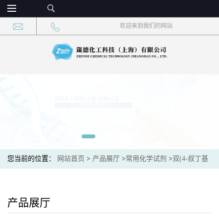
欢迎来到我们的网站
您当前的位置：
网站首页
>
产品展厅
>
常用化学试剂
>
双(4-叔丁基
苯基)碘鎓全氟丁基磺酸 CAS：194999-85-4 现货供应，高校可先用
后付
产品展厅