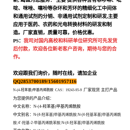
新
,
竭诚为您服务：
主要
提供各种含有菲啰啉、吡
啶、咪唑、噻吩等杂环和芳环的精细化工中间体
和通用试剂的分销、非通用试剂定制和研发
,
主要
应用于医药、农药和光电转换材料的研发和制
造。厂家直销，质量可靠，价格优惠。
PS：
我司对国内高校和科研单位研究所可先发货
后付款，欢迎各位新老客户咨询，期待与您的合
作。
欢迎跟我们询价，随时在线，请加企业
QQ2853700189/15601957116
厂家现货 主打产品
N-(4-羟苯基)甲基丙烯酰胺 CAS：19243-95-9
为您提供的产品介绍
：
中文名称：
N-(4-羟苯基)甲基丙烯酰胺
中文别名：
N-(4-羟苯基)甲基丙烯酰胺;N-(4-羟基苯基)甲基丙烯酰
胺;4’-羟基-2-甲基丙烯酰苯胺;N-(4-羟苯基)甲基丙烯酰胺