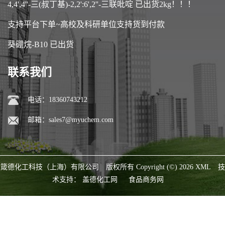
4,4',4''-三(叔丁基)-2,2':6',2''-三联吡啶 已出货2kg！！！
支持平台下单~高校及科研单位支持货到付款
葵硼烷-B10 已出货
联系我们
电话：18360743212
邮箱：
sales7@myuchem.com
箴德化工科技（上海）有限公司
版权所有 Copyright (©) 2026
XML
技
术支持：
盖德化工网
食品商务网