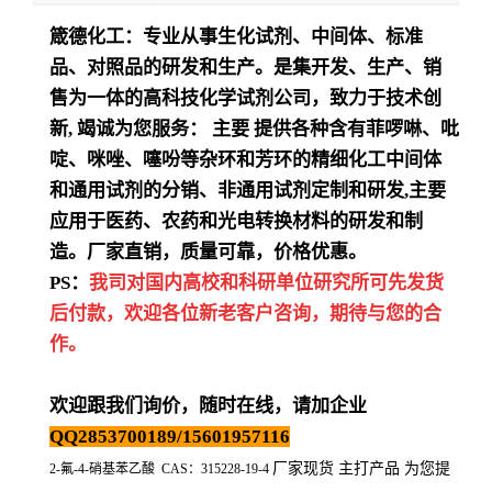
箴德化工：专业从事生化试剂、中间体、标准
品、对照品的研发和生产。是集开发、生产、销
售为一体的高科技化学试剂公司，致力于技术创
新
,
竭诚为您服务：
主要
提供各种含有菲啰啉、吡
啶、咪唑、噻吩等杂环和芳环的精细化工中间体
和通用试剂的分销、非通用试剂定制和研发
,
主要
应用于医药、农药和光电转换材料的研发和制
造。厂家直销，质量可靠，价格优惠。
PS：
我司对国内高校和科研单位研究所可先发货
后付款，欢迎各位新老客户咨询，期待与您的合
作。
欢迎跟我们询价，随时在线，请加企业
QQ2853700189/15601957116
厂家现货 主打产品 为您提
2-氟-4-硝基苯乙酸 CAS：315228-19-4