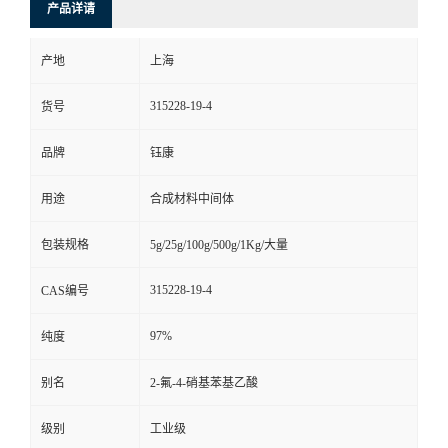
产品详请
产地
上海
315228-19-4
货号
品牌
钰康
用途
合成材料中间体
包装规格
5g/25g/100g/500g/1Kg/大量
315228-19-4
CAS编号
97%
纯度
别名
2-氟-4-硝基苯基乙酸
级别
工业级