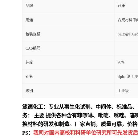
品牌
钰康
用途
合成材料中
包装规格
5g/25g/100g
CAS编号
98%
纯度
别名
alpha-溴-
级别
工业级
箴德化工：专业从事生化试剂、中间体、标准品、
务：
主要
提供各种含有菲啰啉、吡啶、咪唑、噻
换材料的研发和制造。厂家直销，质量可靠，价格
PS：
我司对国内高校和科研单位研究所可先发货后