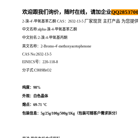
欢迎跟我们询价，随时在线，请加企业
QQ2853700
厂家现货 主打产品 为您提
2-溴-4'-甲氧基苯乙酮 CAS：2632-13-5
中文名称:alpha-溴-4-甲氧基苯乙酮
中文别名:2-溴-4-甲氧基丙酮
英文名称：2-Bromo-4'-methoxyacetophenone
CAS No:2632-13-5
EINECS号：220-118-8
分子式:C9H9BrO2
纯度：98%
外观：白色晶体
熔点：
69-71 °C
包装信息：5g/25g/100g/500g/1Kg（
包装可随客户需求拆分
）