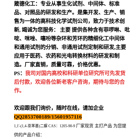
箴德化工：专业从事生化试剂、中间体、标准
品、对照品的研发和生产。是集开发、生产、销
售为一体的高科技化学试剂公司，致力于技术创
新
,
竭诚为您服务：
主要
提供各种含有菲啰啉、吡
啶、咪唑、噻吩等杂环和芳环的精细化工中间体
和通用试剂的分销、非通用试剂定制和研发
,
主要
应用于医药、农药和光电转换材料的研发和制
造。厂家直销，质量可靠，价格优惠。
PS：
我司对国内高校和科研单位研究所可先发货
后付款，欢迎各位新老客户咨询，期待与您的合
作。
欢迎跟我们询价，随时在线，请加企业
QQ2853700189/15601957116
厂家现货 主打产品 为您提
1,1'-(1,4-亚苯基)二脲 CAS：1205-90-9
供的产品介绍
：