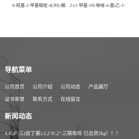
6-羟基-2-甲基嘧啶-4(3H)-酮
2-(1-甲基-1H-咪唑-4-基)乙-1-
CAS：40497-30-1 现货大量供
胺 CAS：501-75-7 现货供
应，高校可先用后付
应，高校可先用后付
导航菜单
公司首页
公司介绍
公司动态
产品展厅
证书荣誉
联系方式
在线留言
新闻动态
4,4',4''-三(叔丁基)-2,2':6',2''-三联吡啶 已出货2kg！！！