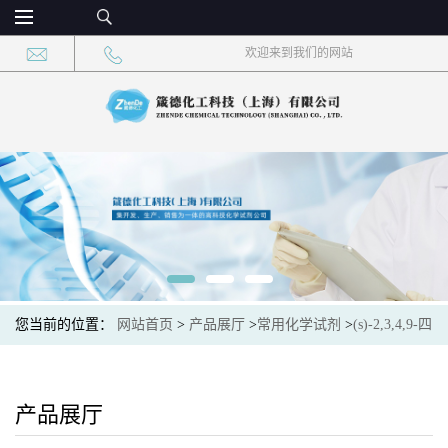
欢迎来到我们的网站
您当前的位置：
网站首页
>
产品展厅
>
常用化学试剂
>
(s)-2,3,4,9-四
氢-1H-吡啶[3,4-b]吲哚-3-羧酸 CAS：42438-90-4 现货供应，高校可
先用后付
产品展厅