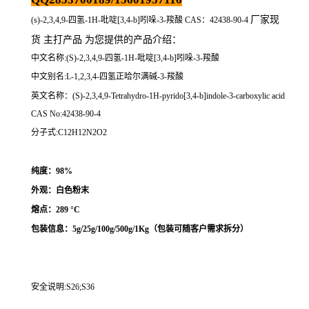
厂家现
(s)-2,3,4,9-四氢-1H-吡啶[3,4-b]吲哚-3-羧酸 CAS：42438-90-4
货 主打产品 为您提供的产品介绍
：
中文名称:(S)-2,3,4,9-四氢-1H-吡啶[3,4-b]吲哚-3-羧酸
中文别名:L-1,2,3,4-四氢正哈尔满碱-3-羧酸
英文名称：(S)-2,3,4,9-Tetrahydro-1H-pyrido[3,4-b]indole-3-carboxylic acid
CAS No:42438-90-4
分子式:C12H12N2O2
纯度：98%
外观：白色粉末
熔点：
289 °C
包装信息：5g/25g/100g/500g/1Kg（
包装可随客户需求拆分
）
安全说明:S26;S36