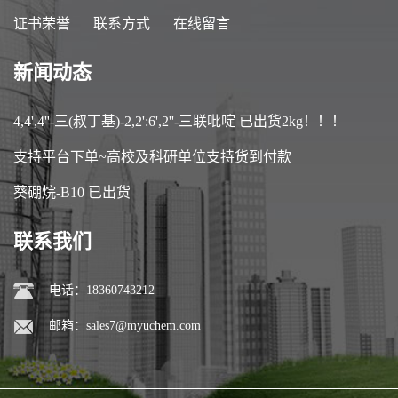
证书荣誉
联系方式
在线留言
新闻动态
4,4',4''-三(叔丁基)-2,2':6',2''-三联吡啶 已出货2kg！！！
支持平台下单~高校及科研单位支持货到付款
葵硼烷-B10 已出货
联系我们
电话：18360743212
邮箱：
sales7@myuchem.com