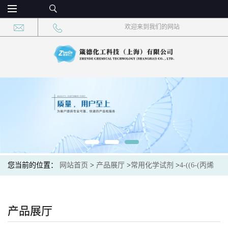
欢迎来到我们的网站
您当前的位置：
网站首页
>
产品展厅
>
常用化学试剂
>
4-((6-(丙烯
酰氧基)己基)氧基)苯基 4-((6-(丙烯酰氧基)己基)氧基)苯甲酸酯
CAS：151464-39-0 现货供应，高校可先用后付
产品展厅