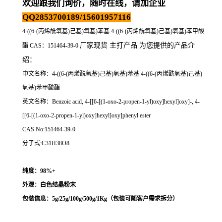
欢迎跟我们询价，随时在线，请加企业
QQ2853700189/15601957116
4-((6-(丙烯酰氧基)己基)氧基)苯基 4-((6-(丙烯酰氧基)己基)氧基)苯甲酸
厂家现货 主打产品 为您提供的产品介
酯 CAS：151464-39-0
绍
：
中文名称：
4-((6-(丙烯酰氧基)己基)氧基)苯基 4-((6-(丙烯酰氧基)己基)
氧基)苯甲酸酯
英文名称：Benzoic acid, 4-[[6-[(1-oxo-2-propen-1-yl)oxy]hexyl]oxy]-, 4-
[[6-[(1-oxo-2-propen-1-yl)oxy]hexyl]oxy]phenyl ester
CAS No:151464-39-0
分子式:C31H38O8
纯度：98%+
外观：白色结晶粉末
包装信息：5g/25g/100g/500g/1Kg（
包装可随客户需求拆分
）