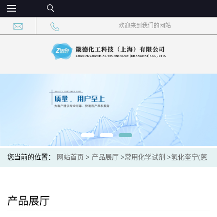
欢迎来到我们的网站
您当前的位置：
网站首页
>
产品展厅
>
常用化学试剂
>
氢化奎宁(蒽
醌- 1 ,4 -二甲氨基)二乙醚 CAS：176097-24-8 现货供应，高校可先
用后付
产品展厅