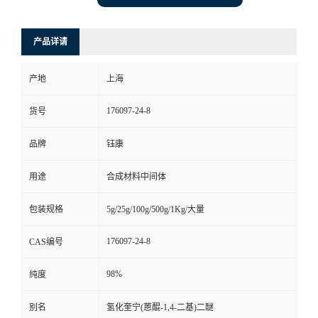
产品详请
产地
上海
176097-24-8
货号
品牌
钰康
用途
合成材料中间体
包装规格
5g/25g/100g/500g/1Kg/大量
176097-24-8
CAS编号
98%
纯度
别名
氢化奎宁(蒽醌-1,4-二基)二醚