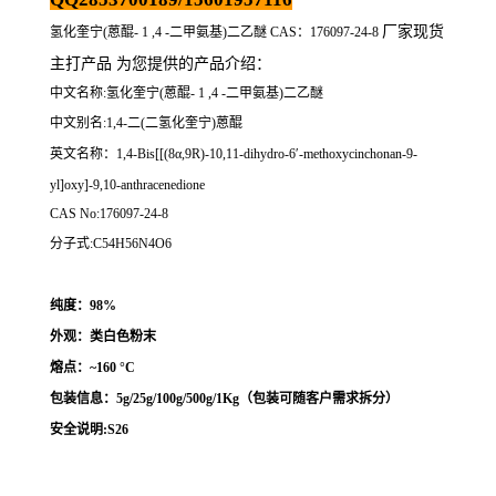
厂家现货
氢化奎宁(蒽醌- 1 ,4 -二甲氨基)二乙醚 CAS：176097-24-8
主打产品 为您提供的产品介绍
：
中文名称:氢化奎宁(蒽醌- 1 ,4 -二甲氨基)二乙醚
中文别名:1,4-二(二氢化奎宁)蒽醌
英文名称：1,4-Bis[[(8α,9R)-10,11-dihydro-6′-methoxycinchonan-9-
yl]oxy]-9,10-anthracenedione
CAS No:176097-24-8
分子式:C54H56N4O6
纯度：98%
外观：类白色粉末
熔点：
~160 °C
包装信息：5g/25g/100g/500g/1Kg（
包装可随客户需求拆分
）
安全说明:S26