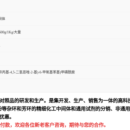
间体
/500g/1Kg/大量
1
-(4-异丙基-4,5-二氢恶唑-2-基)-6-甲氧基苯基)甲磺酰胺
对照品的研发和生产。是集开发、生产、销售为一体的高科
吩等杂环和芳环的精细化工中间体和通用试剂的分销、非通用
优惠。
付款，欢迎各位新老客户咨询，期待与您的合作。