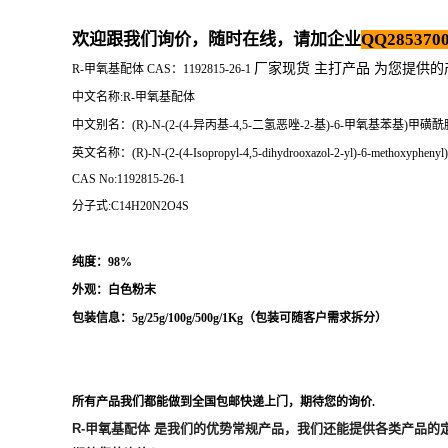
欢迎跟我们询价，随时在线，请加企业
QQ2853700
厂家现货 主打产品 为您提供
R-甲氧基配体 CAS：1192815-26-1
中文名称:R-甲氧基配体
中文别名：(R)-N-(2-(4-异丙基-4,5-二氢恶唑-2-基)-6-甲氧基苯基)甲磺
英文名称：(R)-N-(2-(4-Isopropyl-4,5-dihydrooxazol-2-yl)-6-methoxyphenyl)
CAS No:1192815-26-1
分子式:C14H20N2O4S
纯度：98%
外观：白色粉末
包装信息：5g/25g/100g/500g/1Kg（
包装可随客户需求拆分
）
所有产品我们都能做到全国包邮快递上门，期待您的询价.
R-甲氧基配体
是我们的优势常规产品，我们还能提供各类产品的