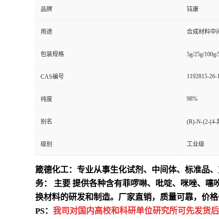
品牌
钰康
用途
合成材料中
包装规格
5g/25g/100g
1192815-26-
CAS编号
98%
纯度
别名
(R)-N-(2
级别
工业级
箴德化工：专业从事生化试剂、中间体、标准品、
务：
主要
提供各种含有菲啰啉、吡啶、咪唑、噻
换材料的研发和制造。厂家直销，质量可靠，价格
PS：
我司对国内高校和科研单位研究所可先发货后