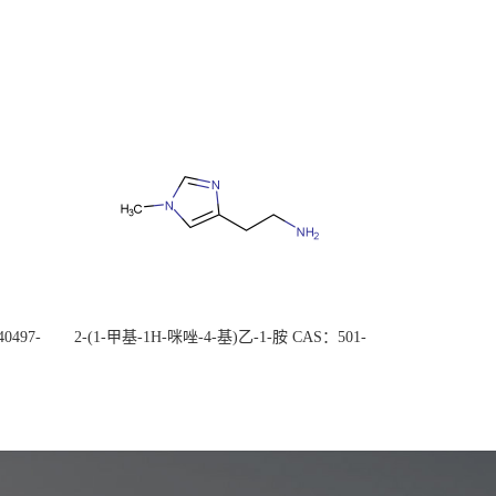
0497-
2-(1-甲基-1H-咪唑-4-基)乙-1-胺 CAS：501-
后付
75-7 现货供应，高校可先用后付