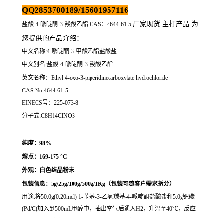
QQ2853700189/15601957116
厂家现货 主打产品 为
盐酸-4-哌啶酮-3-羧酸乙酯 CAS：4644-61-5
您提供的产品介绍
：
中文名称:4-哌啶酮-3-甲酸乙酯盐酸盐
中文别名:
盐酸-4-哌啶酮-3-羧酸乙酯
英文名称：Ethyl 4-oxo-3-piperidinecarboxylate hydrochloride
CAS No:4644-61-5
EINECS号：225-073-8
分子式:C8H14ClNO3
纯度：98%
熔点：
169-175 °C
外观：白色结晶粉末
包装信息：5g/25g/100g/500g/1Kg（
包装可随客户需求拆分
）
用途:将50.0g(0.20mol) 1-苄基-3-乙氧羰基-4-哌啶酮盐酸盐和5.0g钯碳
(Pd/C)加入到500mL甲醇中，抽出空气后通入H2，升温至40℃，反应