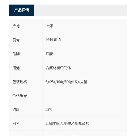
产品详请
产地
上海
4644-61-5
货号
品牌
钰康
用途
合成材料中间体
包装规格
5g/25g/100g/500g/1Kg/大量
CAS编号
98%
纯度
别名
4-哌啶酮-3-甲酸乙酯盐酸盐