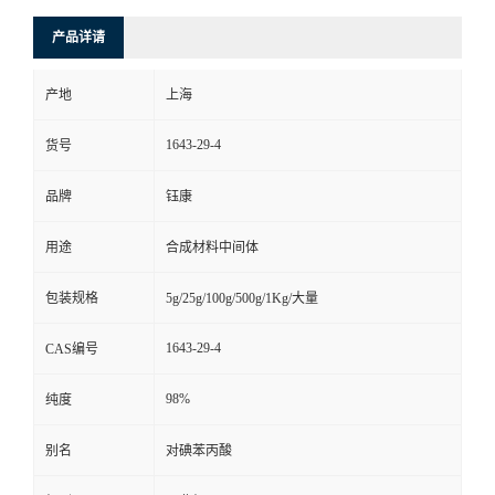
产品详请
产地
上海
1643-29-4
货号
品牌
钰康
用途
合成材料中间体
包装规格
5g/25g/100g/500g/1Kg/大量
1643-29-4
CAS编号
98%
纯度
别名
对碘苯丙酸