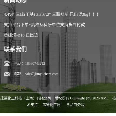
新闻动态
4,4',4''-三(叔丁基)-2,2':6',2''-三联吡啶 已出货2kg！！！
支持平台下单~高校及科研单位支持货到付款
葵硼烷-B10 已出货
联系我们
电话：18360743212
邮箱：
sales7@myuchem.com
箴德化工科技（上海）有限公司
版权所有 Copyright (©) 2026
XML
技
术支持：
盖德化工网
食品商务网