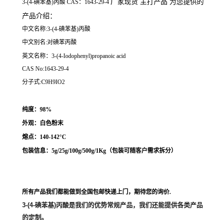
厂家现货 主打产品 为您提供的
3-(4-碘苯基)丙酸 CAS：1643-29-4
产品介绍
：
中文名称:3-(4-碘苯基)丙酸
中文别名:对碘苯丙酸
英文名称：3-(4-Iodophenyl)propanoic acid
CAS No:1643-29-4
分子式:C9H9IO2
纯度：98%
外观：白色粉末
熔点：
140-142°C
包装信息：5g/25g/100g/500g/1Kg（
包装可随客户需求拆分
）
所有产品我们都能做到全国包邮快递上门，期待您的询价.
3-(4-碘苯基)丙酸
是我们的优势常规产品，我们还能提供各类产品
的定制。